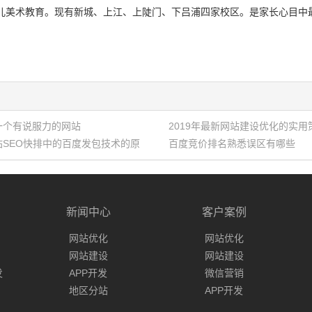
少儿美术教育。现有新城、上江、上陡门、下吕浦四家校区。是家长心目
一个有说服力的网站
2019年最新网站建设优化的实用
站SEO快排中的百度发包技术的原
百度竞价排名熟悉误区有哪些
新闻中心
客户案例
网站优化
网站优化
网站建设
网站建设
发
APP开发
微信营销
地区分站
APP开发