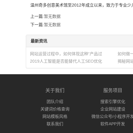
温州奇多创意美术馆至2012年成立以来，致力于专业
上一篇:
暂无数据
下一篇:
暂无数据
最新资讯
网站运营过程中，如何体现这种“产品过
如何做
硬”
2019人工智能是否能替代人工SEO优化
揭秘网
理
关于我们
服务项目
团队介绍
搜索引擎优化
关键词价格查询
企业网站建设
网站模板风格
微信公众号/小程序开
联系我们
软件APP开发