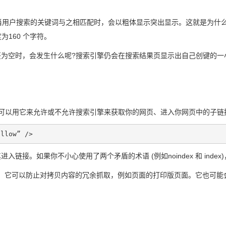
用户搜索的关键词与之相匹配时，会以粗体显示突出显示。这就是为什么一
度为160 个字符。
ription标签为空时，会发生什么呢?搜索引擎仍会在搜索结果页显示出自己
网页，你可以用它来允许或不允许搜索引擎来获取你的网页、进入你网页中的子
ollow” />
入链接。如果你不小心使用了两个矛盾的术语 (例如noindex 和 ind
首先，它可以防止对拷贝内容的冗余抓取，例如页面的打印版页面。它也可