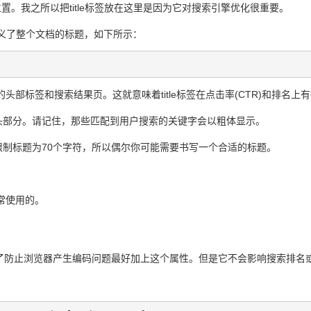
同位置。我之所以把title标签放在这里是因为它对搜索引擎优化很重要。
它定义了整个文档的标题，如下所示：
部标签和搜索结果页。这就意味着title标签在点击率(CTR)和排名上
头部分。请记住，那些匹配到用户搜索的关键字会以粗体显示。
制标题为70个字符，所以偶尔你可能需要书写一个合适的标题。
常使用的。
符编码，为了防止浏览器产生编码问题最好加上这个属性。但是它不会影响搜索排名或